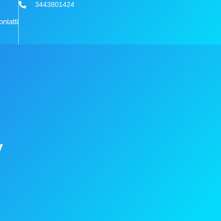
3443801424
ntatti
y