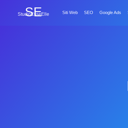
SE
Siti Web
SEO
Google Ads
StudioEsseElle