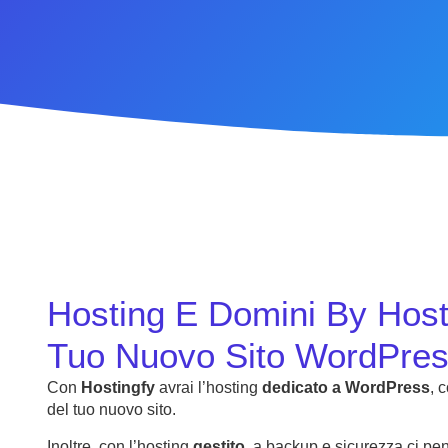
Hosting E Domini By Hosti
Tuo Nuovo Sito WordPre
Con
Hostingfy
avrai l’hosting
dedicato a WordPress
, 
del tuo nuovo sito.
Inoltre, con l’hosting
gestito
, a backup e sicurezza ci pe