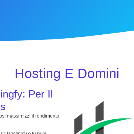
Hosting E Domini
ngfy: Per Il
ss
così massimizzi il rendimento
nsa Hostingfy e tu puoi