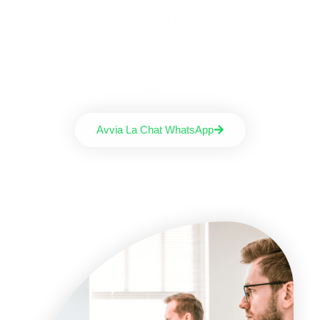
Contattami Ora!
Via Mail
simone@studioesseelle.it
Via Telefono
3443801424
Via WhatsApp
Avvia La Chat WhatsApp