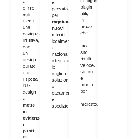
configuro
è
è
plugin
offrire
pensato
utili,
agli
per
in
utenti
raggiungere
modo
una
nuovi
che
navigazione
clienti
il
intuitiva,
localmente
tuo
con
e
sito
un
nazionali,
risulti
design
integrando
veloce,
curato
le
sicuro
che
migliori
e
rispetta
soluzioni
pronto
l’UX
di
per
design
pagamento
il
e
e
mercato.
mette
spedizione.
in
evidenza
i
punti
di